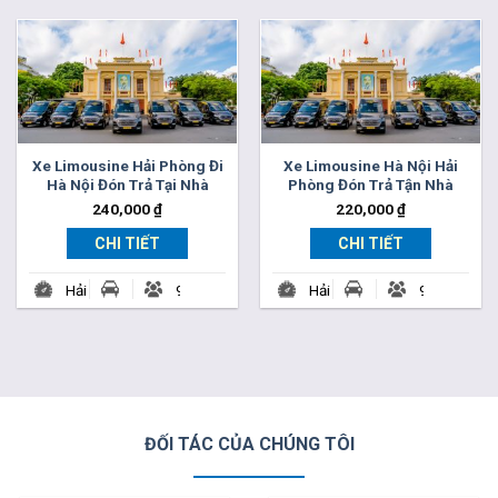
Huy
11
Phòng
11-
Đất
Travel
25
Cảng
Xe Limousine Hải Phòng Đi
Xe Limousine Hà Nội Hải
Hà Nội Đón Trả Tại Nhà
Phòng Đón Trả Tận Nhà
240,000
₫
220,000
₫
CHI TIẾT
CHI TIẾT
Hải
9,
Hải
9,
Phòng
11,
Phòng
11,
Travel
25
Travel
25
ĐỐI TÁC CỦA CHÚNG TÔI