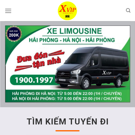
Skip
to
content
TÌM KIẾM TUYẾN ĐI